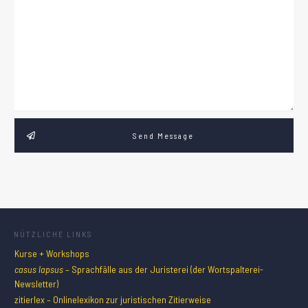
Send Message
NÜTZLICHE LINKS
Kurse + Workshops
casus lapsus
– Sprachfälle aus der Juristerei (der Wortspalterei-
Newsletter)
zitierlex – Onlinelexikon zur juristischen Zitierweise