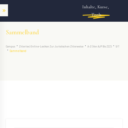
Inhalte, Kurse, 
Tools
Sammelband
Campus
Zitierlex | Online-Lexikon Zur Juristischen Zitierweise
A–Z (von AJP Bis ZZZ)
S/T
Sammelband