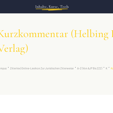
Inhalte, Kurse, Tools
Kurzkommentar (Helbing 
Verlag)
ampus
Zitierlex | Online-Lexikon Zur Juristischen Zitierweise
A–Z (von AJP Bis ZZZ)
K
K