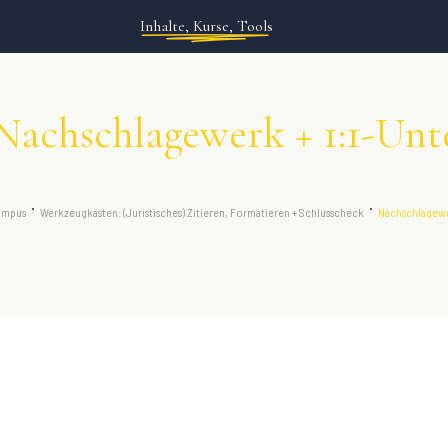
Inhalte, Kurse, Tools
Nachschlagewerk + 1:1-Unt
ampus
Werkzeugkasten: (Juristisches) Zitieren, Formatieren + Schlusscheck
Nachschlagewe